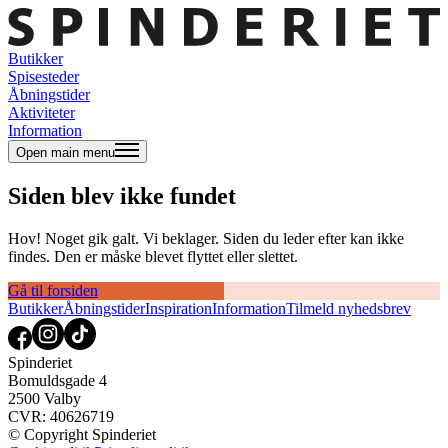
Butikker
Spisesteder
Åbningstider
Aktiviteter
Information
Open main menu
Siden blev ikke fundet
Hov! Noget gik galt. Vi beklager. Siden du leder efter kan ikke
findes. Den er måske blevet flyttet eller slettet.
Gå til forsiden
Butikker
Åbningstider
Inspiration
Information
Tilmeld nyhedsbrev
Spinderiet
Bomuldsgade 4
2500 Valby
CVR: 40626719
© Copyright Spinderiet