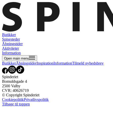
Butikker
Spisesteder
Åbningstider
Aktiviteter
Information
Open main menu
Butikker
Åbningstider
Inspiration
Information
Tilmeld nyhedsbrev
Spinderiet
Bomuldsgade 4
2500 Valby
CVR: 40626719
© Copyright Spinderiet
Cookiepolitik
Privatlivspolitik
Tilbage til toppen