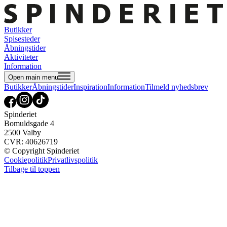
Butikker
Spisesteder
Åbningstider
Aktiviteter
Information
Open main menu
Butikker
Åbningstider
Inspiration
Information
Tilmeld nyhedsbrev
Spinderiet
Bomuldsgade 4
2500 Valby
CVR: 40626719
© Copyright Spinderiet
Cookiepolitik
Privatlivspolitik
Tilbage til toppen