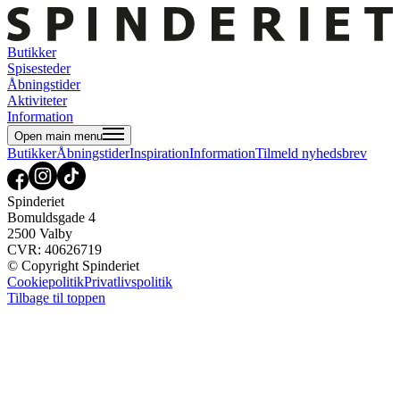
Butikker
Spisesteder
Åbningstider
Aktiviteter
Information
Open main menu
Butikker
Åbningstider
Inspiration
Information
Tilmeld nyhedsbrev
Spinderiet
Bomuldsgade 4
2500 Valby
CVR: 40626719
© Copyright Spinderiet
Cookiepolitik
Privatlivspolitik
Tilbage til toppen