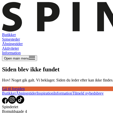
Butikker
Spisesteder
Åbningstider
Aktiviteter
Information
Open main menu
Siden blev ikke fundet
Hov! Noget gik galt. Vi beklager. Siden du leder efter kan ikke findes. 
Gå til forsiden
Butikker
Åbningstider
Inspiration
Information
Tilmeld nyhedsbrev
Spinderiet
Bomuldsgade 4