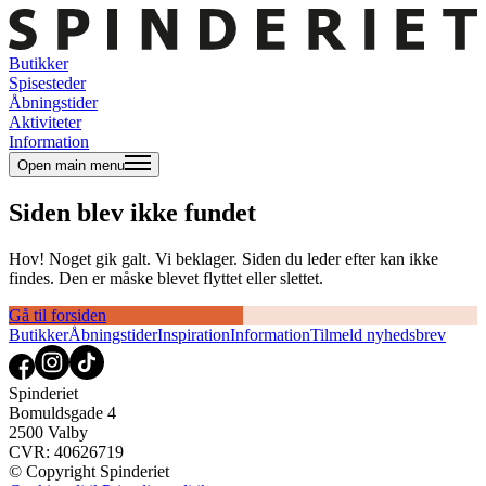
Butikker
Spisesteder
Åbningstider
Aktiviteter
Information
Open main menu
Siden blev ikke fundet
Hov! Noget gik galt. Vi beklager. Siden du leder efter kan ikke
findes. Den er måske blevet flyttet eller slettet.
Gå til forsiden
Butikker
Åbningstider
Inspiration
Information
Tilmeld nyhedsbrev
Spinderiet
Bomuldsgade 4
2500 Valby
CVR: 40626719
© Copyright Spinderiet