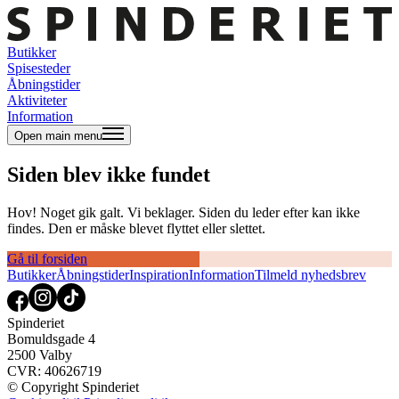
Butikker
Spisesteder
Åbningstider
Aktiviteter
Information
Open main menu
Siden blev ikke fundet
Hov! Noget gik galt. Vi beklager. Siden du leder efter kan ikke
findes. Den er måske blevet flyttet eller slettet.
Gå til forsiden
Butikker
Åbningstider
Inspiration
Information
Tilmeld nyhedsbrev
Spinderiet
Bomuldsgade 4
2500 Valby
CVR: 40626719
© Copyright Spinderiet