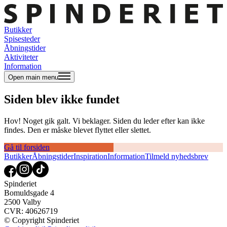
Butikker
Spisesteder
Åbningstider
Aktiviteter
Information
Open main menu
Siden blev ikke fundet
Hov! Noget gik galt. Vi beklager. Siden du leder efter kan ikke
findes. Den er måske blevet flyttet eller slettet.
Gå til forsiden
Butikker
Åbningstider
Inspiration
Information
Tilmeld nyhedsbrev
Spinderiet
Bomuldsgade 4
2500 Valby
CVR: 40626719
© Copyright Spinderiet