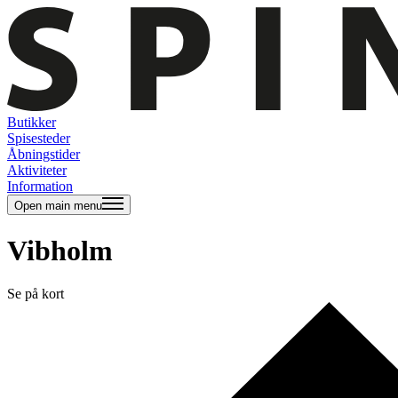
Butikker
Spisesteder
Åbningstider
Aktiviteter
Information
Open main menu
Vibholm
Se på kort