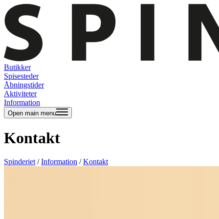
Butikker
Spisesteder
Åbningstider
Aktiviteter
Information
Open main menu
Kontakt
Spinderiet
/
Information
/
Kontakt