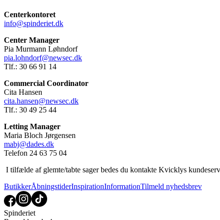
Centerkontoret
info@spinderiet.dk
Center Manager
Pia Murmann Løhndorf
pia.lohndorf@newsec.dk
Tlf.: 30 66 91 14
Commercial Coordinator
Cita Hansen
cita.hansen@newsec.dk
Tlf.: 30 49 25 44
Letting Manager
Maria Bloch Jørgensen
mabj@dades.dk
Telefon 24 63 75 04
I tilfælde af glemte/tabte sager bedes du kontakte Kvicklys kundeserv
Butikker
Åbningstider
Inspiration
Information
Tilmeld nyhedsbrev
Spinderiet