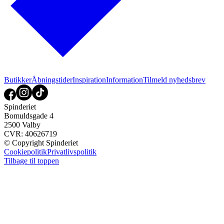
Butikker
Åbningstider
Inspiration
Information
Tilmeld nyhedsbrev
Spinderiet
Bomuldsgade 4
2500 Valby
CVR: 40626719
© Copyright Spinderiet
Cookiepolitik
Privatlivspolitik
Tilbage til toppen