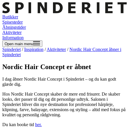
Butikker
Spisesteder
Åbningstider
Aktiviteter
Information
Open main menu
Spinderiet
/
Inspiration
/
Aktiviteter
/
Nordic Hair Concept åbner i
Spinderiet
Nordic Hair Concept er åbnet
I dag åbner Nordic Hair Concept i Spinderiet – og du kan godt
glæde dig.
Hos Nordic Hair Concept skaber de mere end frisurer. De skaber
looks, der passer til dig og dit personlige udtryk. Salonen i
Spinderiet bliver din nye destination for professionel hårpleje,
klipning, farve, balayage, extensions og styling – altid med fokus på
kvalitet og personlig rådgivning.
Du kan booke tid
her.