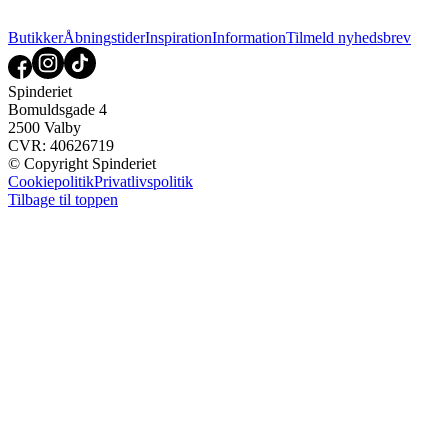
Butikker
Åbningstider
Inspiration
Information
Tilmeld nyhedsbrev
Spinderiet
Bomuldsgade 4
2500 Valby
CVR: 40626719
© Copyright Spinderiet
Cookiepolitik
Privatlivspolitik
Tilbage til toppen