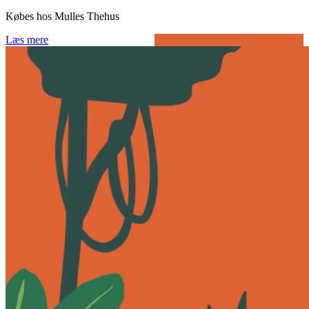
Købes hos Mulles Thehus
Læs mere