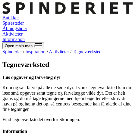
Butikker
Spisesteder
Åbningstider
Aktiviteter
Information
Open main menu
Spinderiet
/
Inspiration
/
Aktiviteter
/
Tegneværksted
Tegneværksted
Løs opgaver og farvelæg dyr
Kom og sæt farve på alle de søde dyr. I vores tegneværksted kan du
løse små opgaver samt tegne og farvelægge vilde dyr. Det er helt
gratis og du må tage tegningerne med hjem bagefter eller skriv dit
navn på og hæng det op, så centrets besøgende kan få glæde af dine
fine tegninger.
Find tegneværkstedet overfor Skoringen.
Information