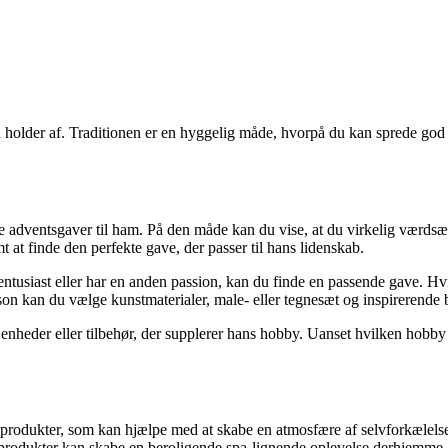
u holder af. Traditionen er en hyggelig måde, hvorpå du kan sprede god
e adventsgaver til ham. På den måde kan du vise, at du virkelig værdsætte
 at finde den perfekte gave, der passer til hans lidenskab.
-entusiast eller har en anden passion, kan du finde en passende gave. H
person kan du vælge kunstmaterialer, male- eller tegnesæt og inspirerende
enheder eller tilbehør, der supplerer hans hobby. Uanset hvilken hobby 
 af produkter, som kan hjælpe med at skabe en atmosfære af selvforkælel
produkter kan skabe en beroligende spa-lignende oplevelse derhjemme, h