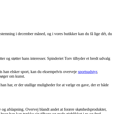
 stemning i december måned, og i vores butikker kan du få lige dét, du
r og støtter hans interesser. Spinderiet Torv tilbyder et bredt udvalg
vis han elsker sport, kan du eksempelvis overveje
sportsudstyr
,
 bøger om kunst.
han har, er der utallige muligheder for at vælge en gave, der er både
se og afslapning. Overvej blandt andet at forære skønhedsprodukter,
vor han kan trække sig tilbage og nyde øjeblikket i ro og fred.