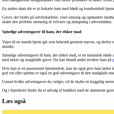
En anden skøn ide er at forkæle ham med blødt og komfortabelt hjemmet
Gaver, der byder på selvforkælelse, viser omsorg og opmuntrer modtagere
skabe den perfekte stemning af velvære og afslapning i adventstiden.
Spiselige adventsgaver til ham, der elsker mad
Vejen til en mands hjerte går som bekendt gennem maven, og derfor er 
stunder.
Spiselige adventsgaver til ham, der elsker mad, er en fantastisk måde
med lækre og smagfulde gaver. Du kan blandt andet invitere ham på
Hvis han er en passioneret hjemmekok, kan du også give ham lækre kryd
god vin eller spiritus er også en god adventsgave til den madglade m
Uanset hvilke adventsgaver du vælger, vil de skabe en hyggelig stemn
Og i Spinderiet finder du et udvalg af butikker med de skønneste gaver t
Læs også