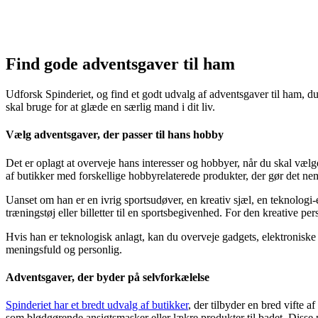
Find gode adventsgaver til ham
Udforsk Spinderiet, og find et godt udvalg af adventsgaver til ham, d
skal bruge for at glæde en særlig mand i dit liv.
Vælg adventsgaver, der passer til hans hobby
Det er oplagt at overveje hans interesser og hobbyer, når du skal vælg
af butikker med forskellige hobbyrelaterede produkter, der gør det nemt
Uanset om han er en ivrig sportsudøver, en kreativ sjæl, en teknologi
træningstøj eller billetter til en sportsbegivenhed. For den kreative 
Hvis han er teknologisk anlagt, kan du overveje gadgets, elektroniske 
meningsfuld og personlig.
Adventsgaver, der byder på selvforkælelse
Spinderiet har et bredt udvalg af butikker
, der tilbyder en bred vifte
som blødgørende ansigtsmasker eller lækre produkter til badet. Disse 