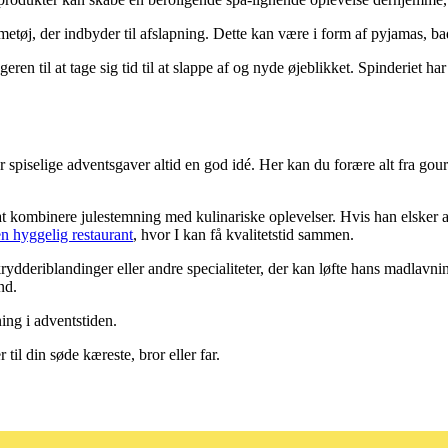
øj, der indbyder til afslapning. Dette kan være i form af pyjamas, bade
n til at tage sig tid til at slappe af og nyde øjeblikket. Spinderiet ha
spiselige adventsgaver altid en god idé. Her kan du forære alt fra gou
 at kombinere julestemning med kulinariske oplevelser. Hvis han elsker 
en hyggelig restaurant
, hvor I kan få kvalitetstid sammen.
deriblandinger eller andre specialiteter, der kan løfte hans madlavnin
and.
ing i adventstiden.
il din søde kæreste, bror eller far.