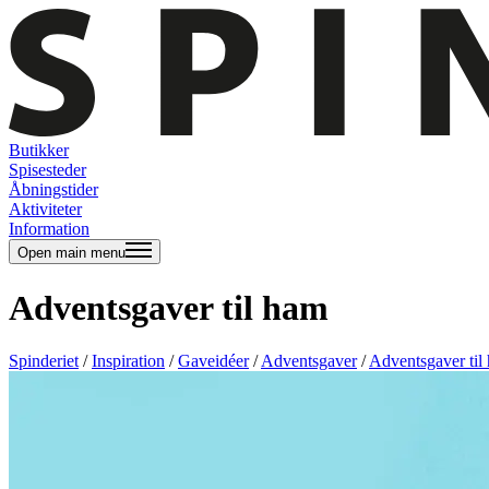
Butikker
Spisesteder
Åbningstider
Aktiviteter
Information
Open main menu
Adventsgaver til ham
Spinderiet
/
Inspiration
/
Gaveidéer
/
Adventsgaver
/
Adventsgaver til