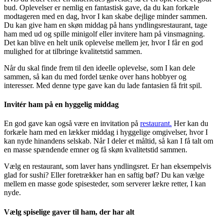
bud. Oplevelser er nemlig en fantastisk gave, da du kan forkæle
modtageren med en dag, hvor I kan skabe dejlige minder sammen.
Du kan give ham en skøn middag på hans yndlingsrestaurant, tage
ham med ud og spille minigolf eller invitere ham på vinsmagning.
Det kan blive en helt unik oplevelse mellem jer, hvor I får en god
mulighed for at tilbringe kvalitetstid sammen.
Når du skal finde frem til den ideelle oplevelse, som I kan dele
sammen, så kan du med fordel tænke over hans hobbyer og
interesser. Med denne type gave kan du lade fantasien få frit spil.
Invitér ham på en hyggelig middag
En god gave kan også være en invitation på
restaurant.
Her kan du
forkæle ham med en lækker middag i hyggelige omgivelser, hvor I
kan nyde hinandens selskab. Når I deler et måltid, så kan I få talt om
en masse spændende emner og få skøn kvalitetstid sammen.
Vælg en restaurant, som laver hans yndlingsret. Er han eksempelvis
glad for sushi? Eller foretrækker han en saftig bøf? Du kan vælge
mellem en masse gode spisesteder, som serverer lækre retter, I kan
nyde.
Vælg spiselige gaver til ham, der har alt