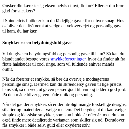
Ønsker din kæreste sig eksempelvis et nyt, flot ur? Eller er din bror
glad for sneakers?
I Spinderiets butikker kan du få dejlige gaver for enhver smag. Hos
os bliver det altså nemt at vælge en velovervejet og personlig gave
til ham, du har kær.
Smykker er en betydningsfuld gave
Vil du give en betydningsfuld og personlig gave til ham? Så kan du
blandt andet besøge vores
smykkeforretninger
, hvor du finder alt fra
flotte halskæder til cool ringe, som vil fuldende enhver mands
outfit.
Når du forærer et smykke, så bør du overveje modtagerens
personlige smag. Dermed kan du skræddersy gaven til lige præcis
hans stil, så du ved, at gaven passer godt til ham og falder i god jord.
På den måde bliver gaven både unik og personlig.
Når det gælder smykker, så er der utroligt mange forskellige designs,
stilarter og materialer at vælge mellem. Det betyder, at du kan vælge
simple og klassiske smykker, som kan holde år efter år, men du kan
også finde mere detaljerede varianter, som skiller sig ud. Derudover
fås smykker i både sølv, guld eller oxyderet sølv.