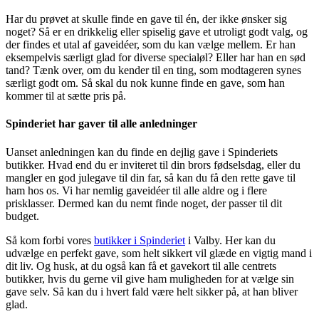
Har du prøvet at skulle finde en gave til én, der ikke ønsker sig
noget? Så er en drikkelig eller spiselig gave et utroligt godt valg, og
der findes et utal af gaveidéer, som du kan vælge mellem. Er han
eksempelvis særligt glad for diverse specialøl? Eller har han en sød
tand? Tænk over, om du kender til en ting, som modtageren synes
særligt godt om. Så skal du nok kunne finde en gave, som han
kommer til at sætte pris på.
Spinderiet har gaver til alle anledninger
Uanset anledningen kan du finde en dejlig gave i Spinderiets
butikker. Hvad end du er inviteret til din brors fødselsdag, eller du
mangler en god julegave til din far, så kan du få den rette gave til
ham hos os. Vi har nemlig gaveidéer til alle aldre og i flere
prisklasser. Dermed kan du nemt finde noget, der passer til dit
budget.
Så kom forbi vores
butikker i Spinderiet
i Valby. Her kan du
udvælge en perfekt gave, som helt sikkert vil glæde en vigtig mand i
dit liv. Og husk, at du også kan få et gavekort til alle centrets
butikker, hvis du gerne vil give ham muligheden for at vælge sin
gave selv. Så kan du i hvert fald være helt sikker på, at han bliver
glad.