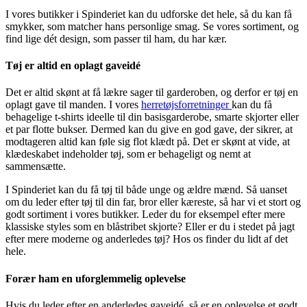
I vores butikker i Spinderiet kan du udforske det hele, så du kan få
smykker, som matcher hans personlige smag. Se vores sortiment, og
find lige dét design, som passer til ham, du har kær.
Tøj er altid en oplagt gaveidé
Det er altid skønt at få lækre sager til garderoben, og derfor er tøj en
oplagt gave til manden. I vores
herretøjsforretninger
kan du få
behagelige t-shirts ideelle til din basisgarderobe, smarte skjorter eller
et par flotte bukser. Dermed kan du give en god gave, der sikrer, at
modtageren altid kan føle sig flot klædt på. Det er skønt at vide, at
klædeskabet indeholder tøj, som er behageligt og nemt at
sammensætte.
I Spinderiet kan du få tøj til både unge og ældre mænd. Så uanset
om du leder efter tøj til din far, bror eller kæreste, så har vi et stort og
godt sortiment i vores butikker. Leder du for eksempel efter mere
klassiske styles som en blåstribet skjorte? Eller er du i stedet på jagt
efter mere moderne og anderledes tøj? Hos os finder du lidt af det
hele.
Forær ham en uforglemmelig oplevelse
Hvis du leder efter en anderledes gaveidé, så er en oplevelse et godt