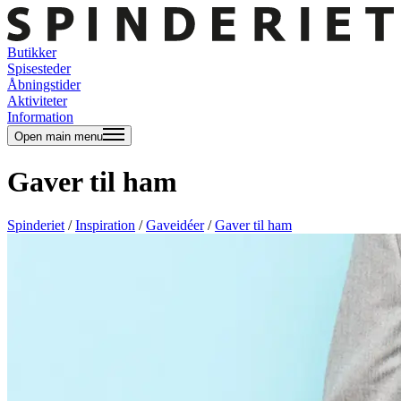
Butikker
Spisesteder
Åbningstider
Aktiviteter
Information
Open main menu
Gaver til ham
Spinderiet
/
Inspiration
/
Gaveidéer
/
Gaver til ham