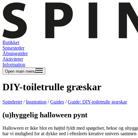
Butikker
Spisesteder
Åbningstider
Aktiviteter
Information
Open main menu
DIY-toiletrulle græskar
Spinderiet
/
Inspiration
/
Guides
/
Guide: DIY-toiletrulle græskar
(u)hyggelig halloween pynt
Halloween er ikke blot en højtid fyldt med spøgelser, hekse og uhyggel
har vi mulighed for at dykke ned i efterårets kreative univers sammen 