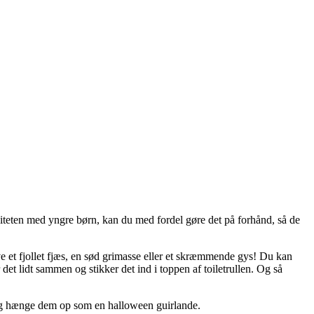
viteten med yngre børn, kan du med fordel gøre det på forhånd, så de
ve et fjollet fjæs, en sød grimasse eller et skræmmende gys! Du kan
r det lidt sammen og stikker det ind i toppen af toiletrullen. Og så
r og hænge dem op som en halloween guirlande.