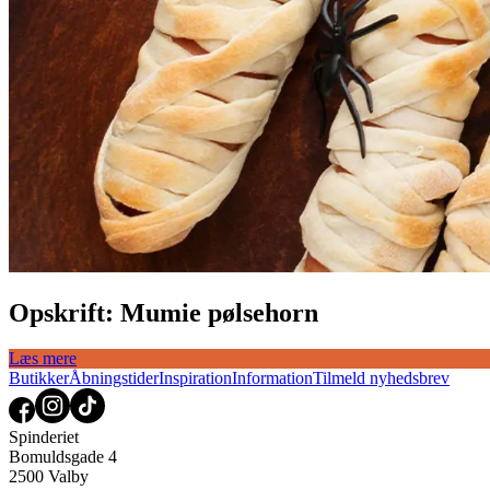
Opskrift: Mumie pølsehorn
Læs mere
Butikker
Åbningstider
Inspiration
Information
Tilmeld nyhedsbrev
Spinderiet
Bomuldsgade 4
2500 Valby