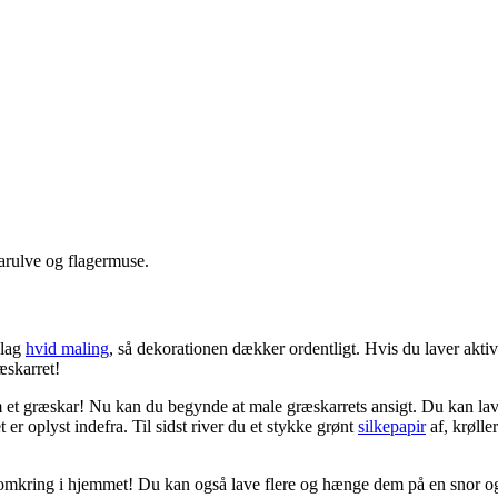
arulve og flagermuse.
 lag
hvid maling
, så dekorationen dækker ordentligt. Hvis du laver akti
ræskarret!
som et græskar! Nu kan du begynde at male græskarrets ansigt. Du kan la
t er oplyst indefra. Til sidst river du et stykke grønt
silkepapir
af, krølle
ndt omkring i hjemmet! Du kan også lave flere og hænge dem på en sno