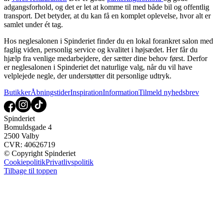
adgangsforhold, og det er let at komme til med både bil og offentlig
transport. Det betyder, at du kan få en komplet oplevelse, hvor alt er
samlet under ét tag.
Hos neglesalonen i Spinderiet finder du en lokal forankret salon med
faglig viden, personlig service og kvalitet i højsædet. Her får du
hjælp fra venlige medarbejdere, der sætter dine behov først. Derfor
er neglesalonen i Spinderiet det naturlige valg, når du vil have
velplejede negle, der understøtter dit personlige udtryk.
Butikker
Åbningstider
Inspiration
Information
Tilmeld nyhedsbrev
Spinderiet
Bomuldsgade 4
2500 Valby
CVR: 40626719
© Copyright Spinderiet
Cookiepolitik
Privatlivspolitik
Tilbage til toppen