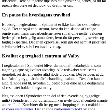
udseende. Behandlingerne tilpasses dine ønsker og behov, så du får
præcis den pleje og det look, du drømmer om.
En pause fra hverdagens travlhed
Et besøg i neglesalonen i Spinderiet er ikke kun for skønhedens
skyld. Det er også et pusterum, hvor du kan slappe af i rolige
omgivelser, mens medarbejderne tager sig af dine negle. Salonen
byder på en behagelig atmosfære, hvor du får personlig service og
faglig ekspertise. Det er en oplevelse, som gør det nemt at prioritere
selvforkælelse, selv i en travl hverdag.
Kvalitet og tryghed i centrum af Valby
I neglesalonen i Spinderiet bliver du mødt af medarbejdere, som
tager hygiejne og kvalitet alvorligt. Alle redskaber steriliseres
grundigt, og der anvendes altid gode produkter. Det betyder, at du
kan føle dig tryg, når du får behandling i salonen. Desuden kan du
altid få gode råd til, hvordan du bedst plejer dine negle derhjemme,
så resultatet holder længst muligt.
Neglesalonen i Spinderiet er en del af det levende og hyggelige
miljø i Spinderiet, hvor du samtidig kan nyde godt af centrets mange
andre tilbud. Kombinér dit besøg med shopping eller et måltid i en
af
vores restauranter.
Der er gode
parkeringsforhold
og gode