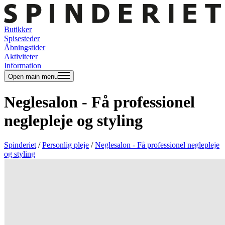
Butikker
Spisesteder
Åbningstider
Aktiviteter
Information
Open main menu
Neglesalon - Få professionel
neglepleje og styling
Spinderiet
/
Personlig pleje
/
Neglesalon - Få professionel neglepleje
og styling