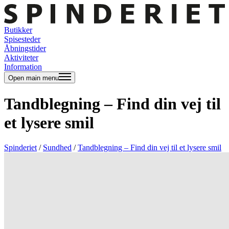
Butikker
Spisesteder
Åbningstider
Aktiviteter
Information
Open main menu
Tandblegning – Find din vej til
et lysere smil
Spinderiet
/
Sundhed
/
Tandblegning – Find din vej til et lysere smil