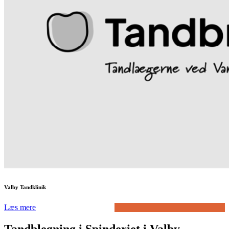
Valby Tandklinik
Læs mere
Tandblegning i Spinderiet i Valby