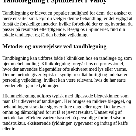
Tandblegning er blevet en populær mulighed for dem, der ønsker et
mere ensartet smil. Før du vælger denne behandling, er det vigtigt at
forstå de forskellige metoder, hvilke forbehold der er, og hvordan du
passer på resultatet efterfølgende. Besøg os i Spinderiet, find din
lokale tandlæge, og få den bedste vejledning.
Metoder og overvejelser ved tandblegning
Tandblegning kan udføres både i klinikken hos en tandlæge og som
hjemmebehandling. Klinikblegning foregår hos en professionel,
hvor der anvendes blegemidler ofte aktiveret med lys eller varme.
Denne metode giver typisk et synligt resultat hurtigt og indebærer
personlig vejledning, hvilket kan være relevant, hvis du har sarte
tænder eller gamle fyldninger.
Hjemmeblegning udføres typisk med tilpassede blegeskinner, som
man får udleveret af tandlægen. Her bruges en mildere blegegel, og
behandlingen strækker sig over flere dage eller uger. Det kræver
omhu og tålmodighed for at få et jævnt resultat. Uanset valg af
metode kan effekten variere baseret på personlige forhold såsom
tandstruktur, eksisterende fyldninger, rygevaner og indtag af kaffe
eller te.