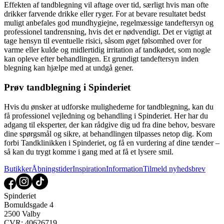
Effekten af tandblegning vil aftage over tid, særligt hvis man ofte
drikker farvende drikke eller ryger. For at bevare resultatet bedst
muligt anbefales god mundhygiejne, regelmæssige tandeftersyn og
professionel tandrensning, hvis det er nødvendigt. Det er vigtigt at
tage hensyn til eventuelle risici, såsom øget følsomhed over for
varme eller kulde og midlertidig irritation af tandkødet, som nogle
kan opleve efter behandlingen. Et grundigt tandeftersyn inden
blegning kan hjælpe med at undgå gener.
Prøv tandblegning i Spinderiet
Hvis du ønsker at udforske mulighederne for tandblegning, kan du
få professionel vejledning og behandling i Spinderiet. Her har du
adgang til eksperter, der kan rådgive dig ud fra dine behov, besvare
dine spørgsmål og sikre, at behandlingen tilpasses netop dig. Kom
forbi Tandklinikken i Spinderiet, og få en vurdering af dine tænder –
så kan du trygt komme i gang med at få et lysere smil.
Butikker
Åbningstider
Inspiration
Information
Tilmeld nyhedsbrev
Spinderiet
Bomuldsgade 4
2500 Valby
CVR: 40626719